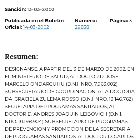
Sanción:
13-03-2002
Publicada en el Boletín
Número:
Página:
3
Boletín Oficial número:
Oficial:
14-03-2002
29858
Resumen:
DESIGNANSE, A PARTIR DEL 3 DE MARZO DE 2002, EN
EL MINISTERIO DE SALUD, AL DOCTOR D. JOSE
MARCELO ONDARCUHU (D.N.I. NRO. 7.963.002)
SUBSECRETARIO DE COORDINACION; A LA DOCTORA
DA. GRACIELA ZULEMA ROSSO (D.N.I. NRO. 13.146.762)
SECRETARIA DE PROGRAMAS SANITARIOS; AL
DOCTOR D. ANDRES JOAQUIN LEIBOVICH (D.N.I.
NRO. 10.198.904) SUBSECRETARIO DE PROGRAMAS
DE PREVENCION Y PROMOCION DE LA SECRETARIA
DE PROGRAMAS SANITARIOS; AL DOCTOR D. CARLOS