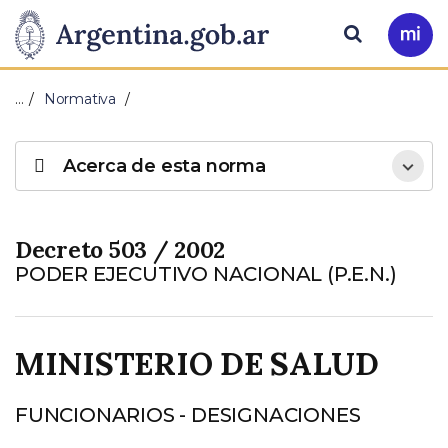
Pasar al contenido principal
Presidencia
Buscar
Ir
a
de
Mi
…
Normativa
Arg
la
Acerca de esta norma
Nación
Decreto 503 / 2002
PODER EJECUTIVO NACIONAL (P.E.N.)
MINISTERIO DE SALUD
FUNCIONARIOS - DESIGNACIONES