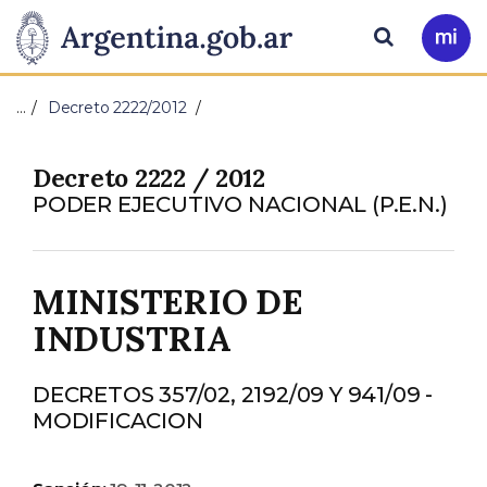
Pasar al contenido principal
Presidencia
Buscar
Ir
a
de
Mi
…
Decreto 2222/2012
Arg
la
Decreto 2222 / 2012
Nación
PODER EJECUTIVO NACIONAL (P.E.N.)
MINISTERIO DE
INDUSTRIA
DECRETOS 357/02, 2192/09 Y 941/09 -
MODIFICACION