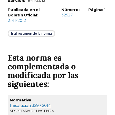
Sanción:
19-11-2012
Publicada en el
Número:
Página:
1
Boletín Oficial número
Boletín Oficial:
32527
21-11-2012
Ir al resumen de la norma
Esta norma es
complementada o
modificada por las
siguientes:
Publicación
Normativa
en boletín
Descripción
Resolución 329 / 2014
SECRETARIA DE HACIENDA