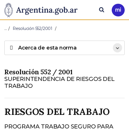
Pasar al contenido principal
Presidencia
Buscar
Ir
a
de
Mi
…
Resolución 552/2001
Arg
la
Acerca de esta norma
Nación
Resolución 552 / 2001
SUPERINTENDENCIA DE RIESGOS DEL
TRABAJO
RIESGOS DEL TRABAJO
PROGRAMA TRABAJO SEGURO PARA