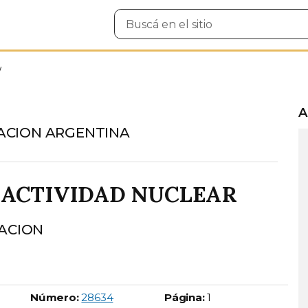
Buscar
en
el
sitio
A
ACION ARGENTINA
 ACTIVIDAD NUCLEAR
LACION
Boletín Oficial número:
Número:
28634
Página:
1