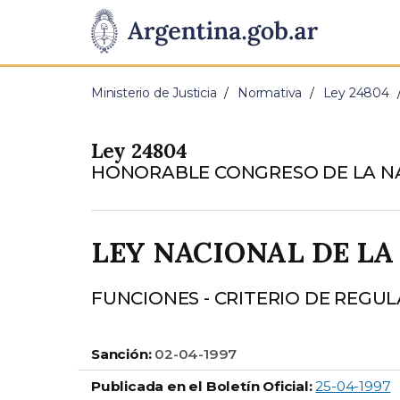
Pasar al contenido principal
Presidencia
de
Ministerio de Justicia
Normativa
Ley 24804
la
Ley 24804
Nación
HONORABLE CONGRESO DE LA N
LEY NACIONAL DE LA
FUNCIONES - CRITERIO DE REGU
Sanción:
02-04-1997
Publicada en el Boletín Oficial:
25-04-1997