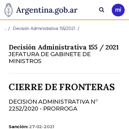
Pasar al contenido principal
Presidencia
Buscar
Ir
a
de
Mi
…
Decisión Administrativa 155/2021
Arg
la
Decisión Administrativa 155 / 2021
Nación
JEFATURA DE GABINETE DE
MINISTROS
CIERRE DE FRONTERAS
DECISION ADMINISTRATIVA N°
2252/2020 - PRORROGA
Sanción:
27-02-2021