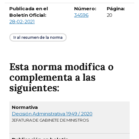
Publicada en el
Número:
Página:
Boletín Oficial número
Boletín Oficial:
34596
20
28-02-2021
Ir al resumen de la norma
Esta norma modifica o
complementa a las
siguientes:
Publicación
Normativa
en boletín
Descripción
Decisión Administrativa 1949 / 2020
JEFATURA DE GABINETE DE MINISTROS