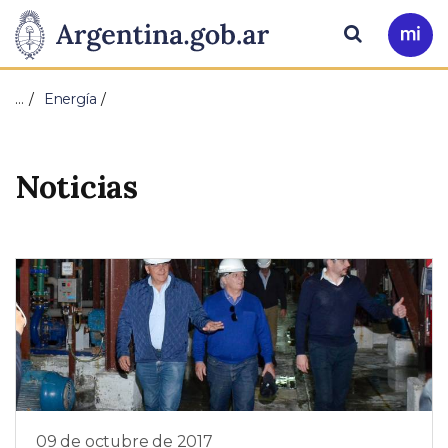
Pasar al contenido principal
Presidencia
Buscar
Ir
a
de
Mi
…
Energía
Arg
la
Nación
Noticias
09 de octubre de 2017