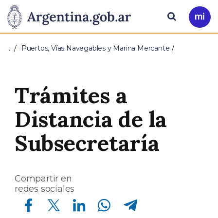
Pasar al contenido principal
Presidencia
Buscar
Ir
a
de
Mi
…
Puertos, Vías Navegables y Marina Mercante
Arg
la
Nación
Trámites a
Distancia de la
Subsecretaría
Compartir en
redes sociales
Compartir en Facebook
Compartir en Twitter
Compartir en Linkedin
Compartir en Whatsapp
Compartir en Telegram