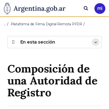
Pasar al contenido principal
Presidencia
Buscar
Ir
a
de
Mi
…
Plataforma de Firma Digital Remota PFDR
Arg
la
Nación
En esta sección
Composición de
una Autoridad de
Registro