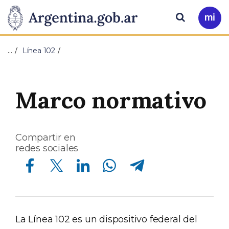
Pasar al contenido principal
Presidencia
Buscar
Ir
a
de
Mi
…
Línea 102
Arg
la
Nación
Marco normativo
Compartir en
redes sociales
Compartir en Facebook
Compartir en Twitter
Compartir en Linkedin
Compartir en Whatsapp
Compartir en Telegram
La Línea 102 es un dispositivo federal del