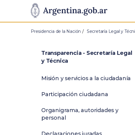
Pasar al contenido principal
Presidencia
de
Presidencia de la Nación
Secretaría Legal y Técn
la
Nación
Transparencia - Secretaría Legal
y Técnica
Misión y servicios a la ciudadanía
Participación ciudadana
Organigrama, autoridades y
personal
Declaraciones juradas