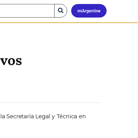
Mi
Buscar
en
el
Argen
sitio
ivos
la Secretaría Legal y Técnica en