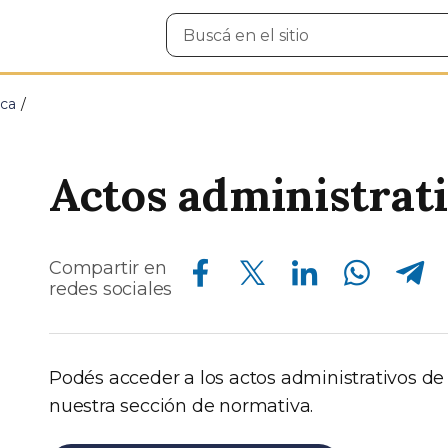
Buscar
en
el
sitio
ica
Actos administrat
Compartir en Facebook
Compartir en Twitter
Compartir en Linkedin
Compartir en Whatsapp
Compartir en Telegram
Compartir en
redes sociales
Podés acceder a los actos administrativos de 
nuestra sección de normativa.