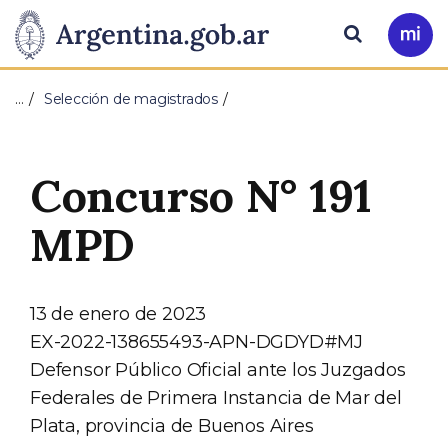
Pasar al contenido principal
Presidencia
Buscar
Ir
a
de
Mi
…
Selección de magistrados
Arg
la
Nación
Concurso N° 191
MPD
13 de enero de 2023
EX-2022-138655493-APN-DGDYD#MJ
Defensor Público Oficial ante los Juzgados
Federales de Primera Instancia de Mar del
Plata, provincia de Buenos Aires