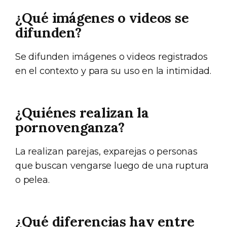
¿Qué imágenes o videos se
difunden?
Se difunden imágenes o videos registrados
en el contexto y para su uso en la intimidad.
¿Quiénes realizan la
pornovenganza?
La realizan parejas, exparejas o personas
que buscan vengarse luego de una ruptura
o pelea.
¿Qué diferencias hay entre