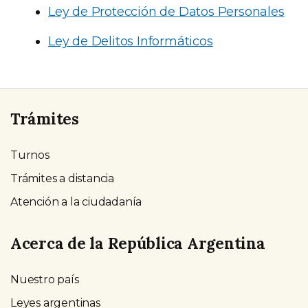
Ley de Protección de Datos Personales
Ley de Delitos Informáticos
Trámites
Turnos
Trámites a distancia
Atención a la ciudadanía
Acerca de la República Argentina
Nuestro país
Leyes argentinas