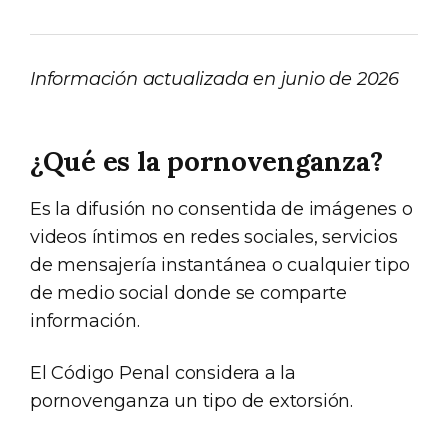
Información actualizada en junio de 2026
¿Qué es la pornovenganza?
Es la difusión no consentida de imágenes o
videos íntimos en redes sociales, servicios
de mensajería instantánea o cualquier tipo
de medio social donde se comparte
información.
El Código Penal considera a la
pornovenganza un tipo de extorsión.