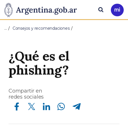
Pasar al contenido principal
Presidencia
Buscar
Ir
a
de
Mi
…
Consejos y recomendaciones
Arg
la
Nación
¿Qué es el
phishing?
Compartir en
redes sociales
Compartir en Facebook
Compartir en Twitter
Compartir en Linkedin
Compartir en Whatsapp
Compartir en Telegram