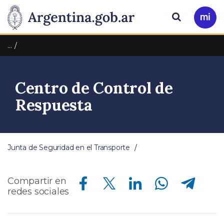
Pasar al contenido principal
Presidencia
Buscar
Ir
a
de
Mi
…
Arg
la
Centro de Control de
Nación
Respuesta
Junta de Seguridad en el Transporte
Compartir en Facebook
Compartir en Twitter
Compartir en Linkedin
Compartir en Whatsapp
Compartir en Telegram
Compartir en
redes sociales