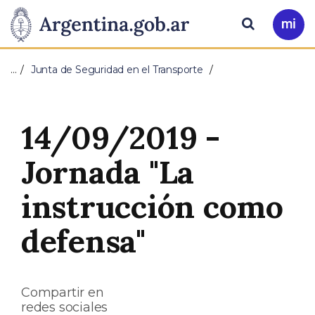
Pasar al contenido principal
Presidencia
Buscar
Ir
a
de
Mi
…
Junta de Seguridad en el Transporte
Arg
la
Nación
14/09/2019 -
Jornada "La
instrucción como
defensa"
Compartir en
redes sociales