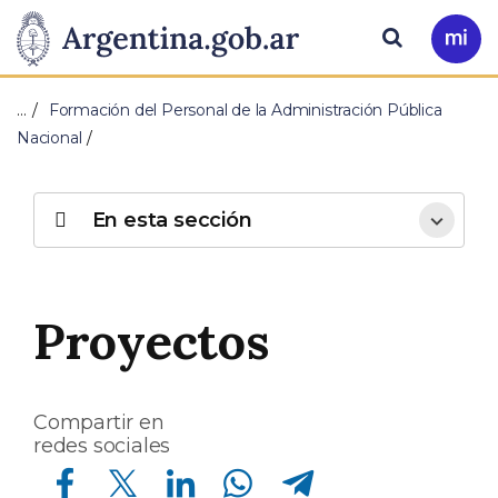
Pasar al contenido principal
Presidencia
Buscar
Ir
a
de
Mi
…
Formación del Personal de la Administración Pública
Arg
la
Nacional
Nación
En esta sección
Proyectos
Compartir en
redes sociales
Compartir en Facebook
Compartir en Twitter
Compartir en Linkedin
Compartir en Whatsapp
Compartir en Telegram