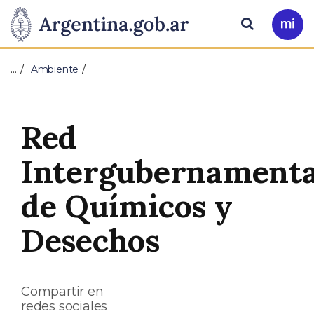
Pasar al contenido principal
Presidencia
Buscar
Ir
a
de
Mi
…
Ambiente
Arg
la
Nación
Red
Intergubernamenta
de Químicos y
Desechos
Compartir en
redes sociales