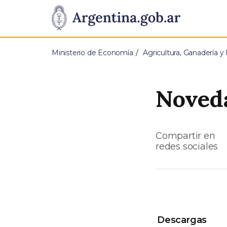
Pasar al contenido principal
Presidencia
de
Ministerio de Economía
Agricultura, Ganadería y
la
Nación
Noveda
Compartir en
redes sociales
Descargas
Descargas