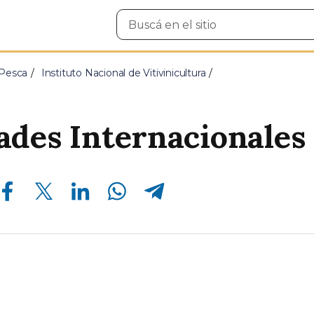
Buscar
en
el
sitio
 Pesca
Instituto Nacional de Vitivinicultura
des Internacionales
Compartir en Facebook
Compartir en Twitter
Compartir en Linkedin
Compartir en Whatsapp
Compartir en Telegram