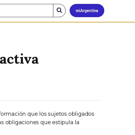
Mi
Buscar
en
el
Argen
sitio
activa
nformación que los sujetos obligados
s obligaciones que estipula la