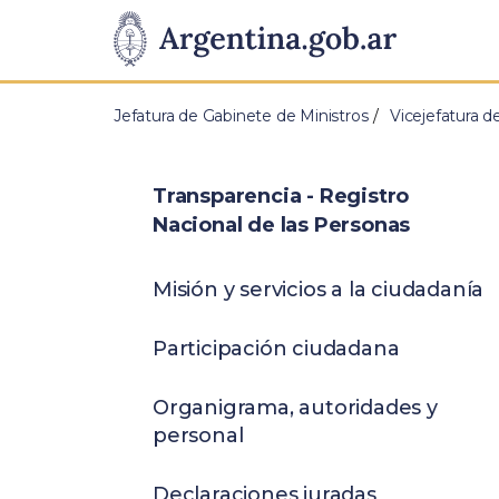
Pasar al contenido principal
Presidencia
de
Jefatura de Gabinete de Ministros
Vicejefatura d
la
Nación
Transparencia - Registro
Nacional de las Personas
Misión y servicios a la ciudadanía
Participación ciudadana
Organigrama, autoridades y
personal
Declaraciones juradas