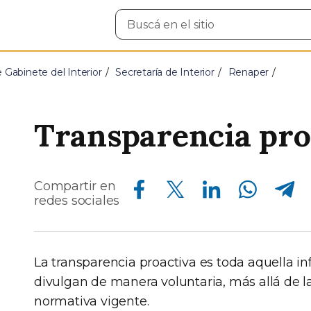
Buscar
en
el
sitio
e Gabinete del Interior
Secretaría de Interior
Renaper
Transparencia pro
Compartir en Facebook
Compartir en Twitter
Compartir en Linkedin
Compartir en Whatsapp
Compartir en Telegram
Compartir en
redes sociales
La transparencia proactiva es toda aquella i
divulgan de manera voluntaria, más allá de la
normativa vigente.