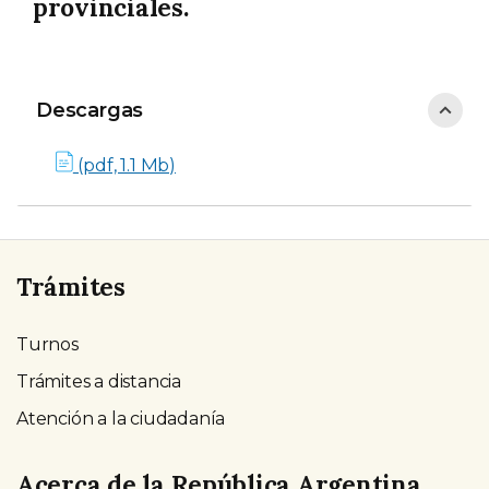
provinciales.
Descargas
Descargas
(pdf, 1.1 Mb)
Trámites
Turnos
Trámites a distancia
Atención a la ciudadanía
Acerca de la República Argentina