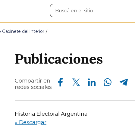
Buscar
en
el
sitio
e Gabinete del Interior
Publicaciones
Compartir en Facebook
Compartir en Twitter
Compartir en Linkedin
Compartir en Whatsapp
Compartir en Telegram
Compartir en
redes sociales
Historia Electoral Argentina
» Descargar