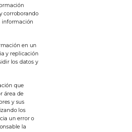
nformación
 y corroborando
a información
ormación en un
a y replicación
dir los datos y
ación que
r área de
ores y sus
izando los
cia un error o
ponsable la