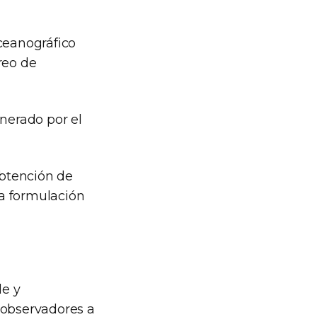
ceanográfico
reo de
nerado por el
obtención de
la formulación
le y
 observadores a