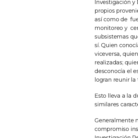
Investigación y
propios proveni
así como de fue
monitoreo y ce
subsistemas que
sí. Quien conoc
viceversa, quien
realizadas; quie
desconocía el e
logran reunir la
Esto lleva a la 
similares caract
Generalmente no
compromiso inst
Investigación P