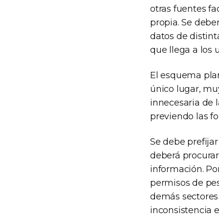
otras fuentes f
propia. Se debe
datos de distin
que llega a los 
El esquema plan
único lugar, muy
innecesaria de l
previendo las f
Se debe prefija
deberá procurar
información. Po
permisos de pesc
demás sectores e
inconsistencia e