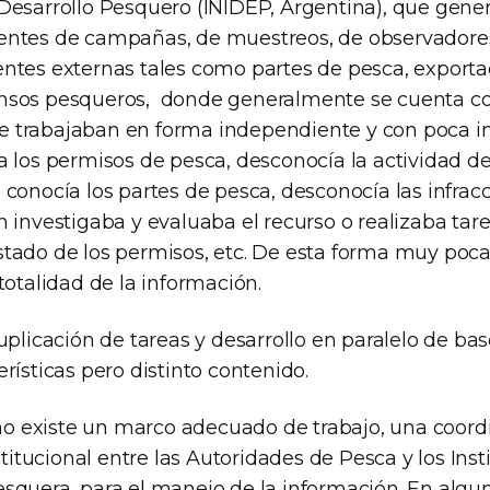
 Desarrollo Pesquero (INIDEP, Argentina), que gene
entes de campañas, de muestreos, de observadores 
ntes externas tales como partes de pesca, exporta
nsos pesqueros, donde generalmente se cuenta co
 trabajaban en forma independiente y con poca in
ía los permisos de pesca, desconocía la actividad d
 conocía los partes de pesca, desconocía las infrac
n investigaba y evaluaba el recurso o realizaba tar
stado de los permisos, etc. De esta forma muy poc
 totalidad de la información.
duplicación de tareas y desarrollo en paralelo de ba
erísticas pero distinto contenido.
 existe un marco adecuado de trabajo, una coord
itucional entre las Autoridades de Pesca y los Inst
esquera, para el manejo de la información. En algu