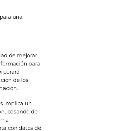
 para una
dad de mejorar
información para
orporará
ción de los
mación.
s implica un
ón, pasando de
tema
ta con datos de