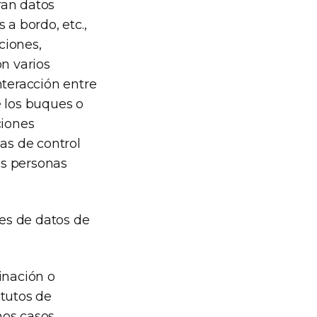
ran datos
a bordo, etc.,
ciones,
n varios
teracción entre
e los buques o
ciones
eas de control
as personas
ses de datos de
inación o
itutos de
nos casos