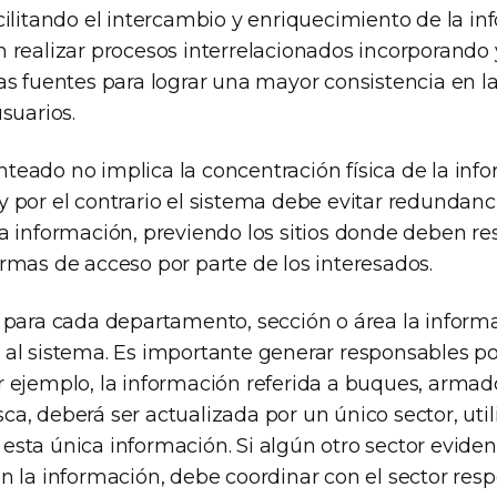
acilitando el intercambio y enriquecimiento de la i
n realizar procesos interrelacionados incorporando
tas fuentes para lograr una mayor consistencia en l
usuarios.
teado no implica la concentración física de la inf
 por el contrario el sistema debe evitar redundanci
a información, previendo los sitios donde deben resi
ormas de acceso por parte de los interesados.
r para cada departamento, sección o área la inform
 al sistema. Es importante generar responsables po
r ejemplo, la información referida a buques, armad
a, deberá ser actualizada por un único sector, util
sta única información. Si algún otro sector eviden
n la información, debe coordinar con el sector res