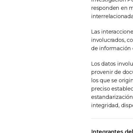
responden en m
interrelacionada
Las interaccion
involucrados, c
de información 
Los datos invol
provenir de doc
los que se origi
preciso estable
estandarización 
integridad, disp
Integrantes de