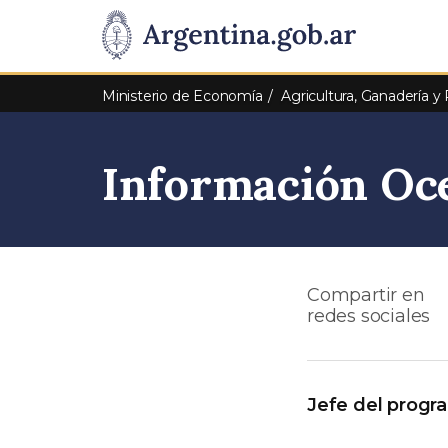
Pasar al contenido principal
Presidencia
de
Ministerio de Economía
Agricultura, Ganadería y
la
Información Oc
Nación
Compartir en
redes sociales
Jefe del progr