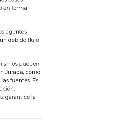
o en forma
los agentes
un debido flujo
s mismos pueden
ón Jurada, como
las fuentes. Es
pción,
z garantice la