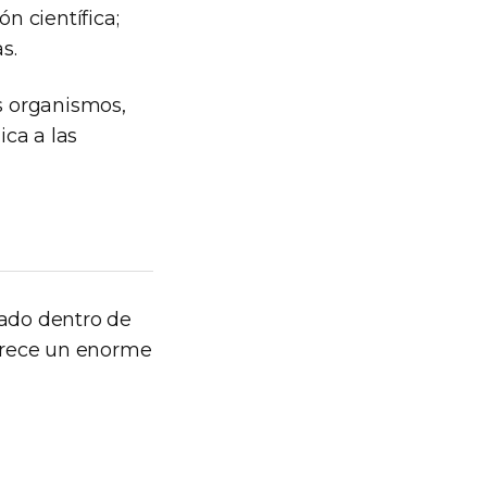
n científica;
s.
os organismos,
ca a las
ado dentro de
frece un enorme