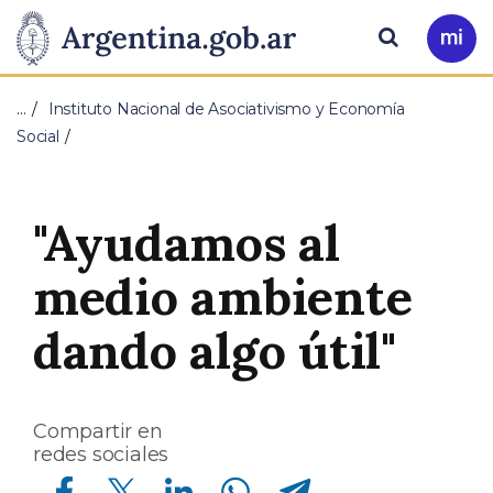
Pasar al contenido principal
Presidencia
Buscar
Ir
a
de
Mi
…
Instituto Nacional de Asociativismo y Economía
Arg
la
Social
Nación
"Ayudamos al
medio ambiente
dando algo útil"
Compartir en
redes sociales
Compartir en Facebook
Compartir en Twitter
Compartir en Linkedin
Compartir en Whatsapp
Compartir en Telegram