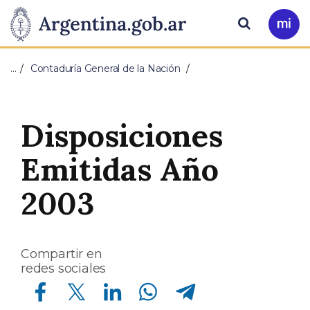
Pasar al contenido principal
Presidencia
Buscar
Ir
a
de
Mi
…
Contaduría General de la Nación
Arg
la
Nación
Disposiciones
Emitidas Año
2003
Compartir en
redes sociales
Compartir en Facebook
Compartir en Twitter
Compartir en Linkedin
Compartir en Whatsapp
Compartir en Telegram