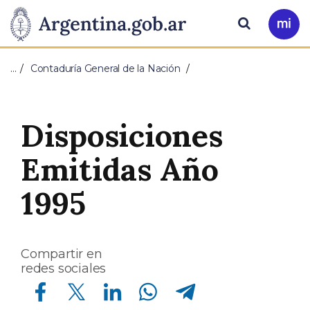
Pasar al contenido principal
Presidencia
Buscar
Ir
a
de
Mi
…
Contaduría General de la Nación
Arg
la
Nación
Disposiciones
Emitidas Año
1995
Compartir en
redes sociales
Compartir en Facebook
Compartir en Twitter
Compartir en Linkedin
Compartir en Whatsapp
Compartir en Telegram