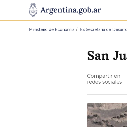
Pasar al contenido principal
Presidencia
de
Ministerio de Economía
Ex Secretaría de Desarrol
la
Nación
San Ju
Compartir en
redes sociales