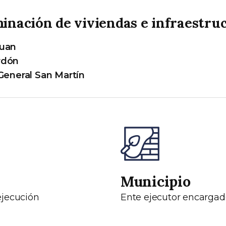
inación de viviendas e infraestru
Juan
rdón
 General San Martín
Municipio
ejecución
Ente ejecutor encargad