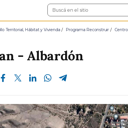
Buscar
en
el
sitio
lo Territorial, Hábitat y Vivienda
Programa Reconstruir
Centro
an - Albardón
Compartir en Facebook
Compartir en Twitter
Compartir en Linkedin
Compartir en Whatsapp
Compartir en Telegram