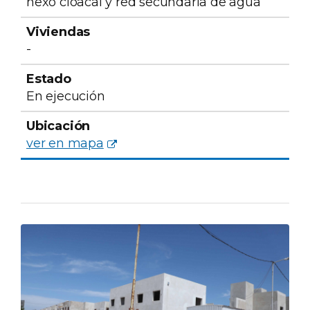
nexo cloacal y red secundaria de agua
-
En ejecución
ver en mapa