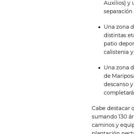
Auxilios) y
separación 
Una zona de
distintas e
patio depor
calistenia 
Una zona de
de Mariposa
descanso y
completará 
Cabe destacar q
sumando 130 árb
caminos y equip
plantación nect