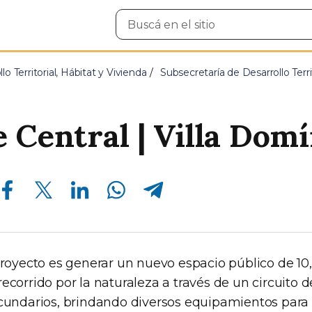
Buscar
en
el
sitio
lo Territorial, Hábitat y Vivienda
Subsecretaría de Desarrollo Terri
 Central | Villa Domí
Compartir en Facebook
Compartir en Twitter
Compartir en Linkedin
Compartir en Whatsapp
Compartir en Telegram
proyecto es generar un nuevo espacio público de 10,
ecorrido por la naturaleza a través de un circuito 
ecundarios, brindando diversos equipamientos para e