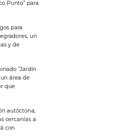
Eco Punto” para
egos para
tegradores, un
cas y de
minado “Jardín
 un área de
or que
ión autóctona,
s cercanías a
rá con