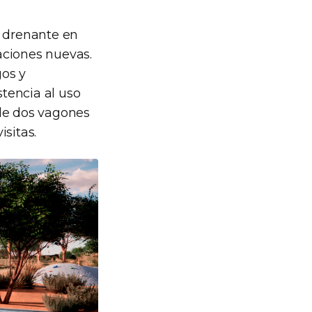
d drenante en
aciones nuevas.
gos y
tencia al uso
 de dos vagones
isitas.