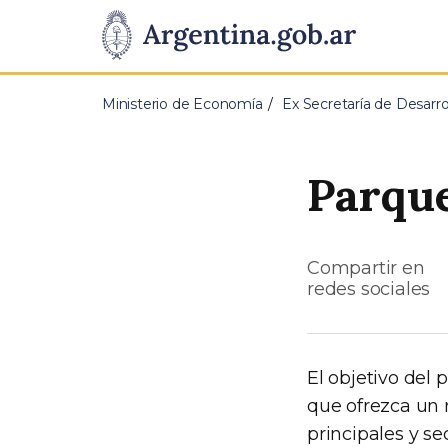
Pasar al contenido principal
Presidencia
de
Ministerio de Economía
Ex Secretaría de Desarrol
la
Nación
Parque
Compartir en
redes sociales
El objetivo del 
que ofrezca un r
principales y s