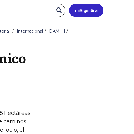
Mi
Buscar
en
el
Argen
sitio
torial
Internacional
DAMI II
nico
5 hectáreas,
de caminos
l ocio, el