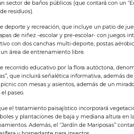
 un sector de baños públicos (que contará con un “
de residuos).
 deporte y recreación, que incluye un patio de ju
tapas de niñez -escolar y pre-escolar- con juegos in
tivo con dos canchas multi-deporte, postas aérobi
y un área de entrenamiento libre.
 recorrido educativo por la flora autóctona, deno
s”, que incluirá señalética informativa, además de
 picnic con mesas y asientos, además de un mirad
el paseo.
ue el tratamiento paisajístico incorporará vegetac
oles y plantaciones de baja y mediana altura en la
amientos. Además, el “Jardín de Mariposas” conta
arífera y hospedante para insectos.