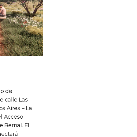
do de
e calle Las
os Aires – La
el Acceso
e Bernal. El
nectará