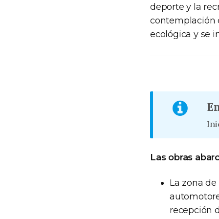
deporte y la rec
contemplación d
ecológica y se 
En
In
Las obras abarc
La zona de
automotores
recepción d