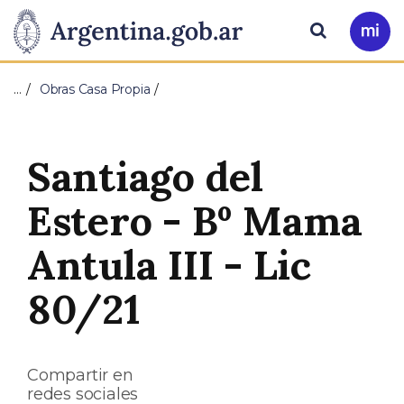
Pasar al contenido principal
Presidencia
Buscar
Ir
a
de
Mi
…
Obras Casa Propia
Arg
la
Nación
Santiago del
Estero - Bº Mama
Antula III - Lic
80/21
Compartir en
redes sociales