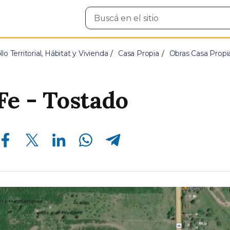
Buscar
en
el
sitio
lo Territorial, Hábitat y Vivienda
Casa Propia
Obras Casa Propi
Fe - Tostado
Compartir en Facebook
Compartir en Twitter
Compartir en Linkedin
Compartir en Whatsapp
Compartir en Telegram