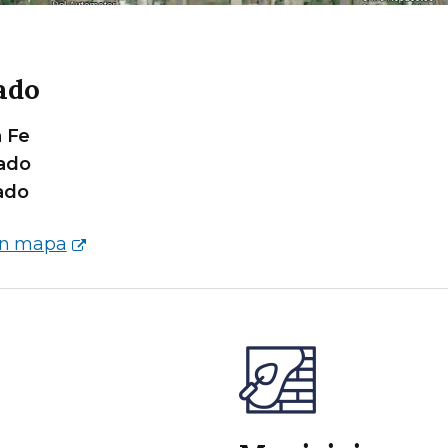
ado
 Fe
ado
ado
en mapa