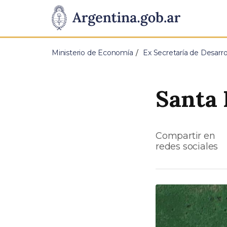
Pasar al contenido principal
Presidencia
de
Ministerio de Economía
Ex Secretaría de Desarrol
la
Nación
Santa 
Compartir en
redes sociales