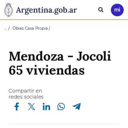
Pasar al contenido principal
Presidencia
Buscar
Ir
a
de
Mi
…
Obras Casa Propia
Arg
la
Nación
Mendoza - Jocoli
65 viviendas
Compartir en
redes sociales
Compartir en Facebook
Compartir en Twitter
Compartir en Linkedin
Compartir en Whatsapp
Compartir en Telegram