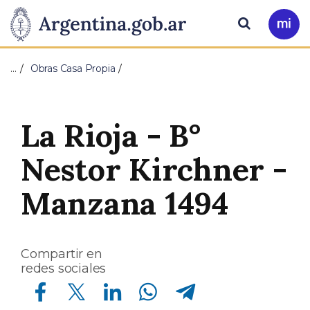
Pasar al contenido principal
Presidencia
Buscar
Ir
a
de
Mi
…
Obras Casa Propia
Arg
la
Nación
La Rioja - B°
Nestor Kirchner -
Manzana 1494
Compartir en
redes sociales
Compartir en Facebook
Compartir en Twitter
Compartir en Linkedin
Compartir en Whatsapp
Compartir en Telegram