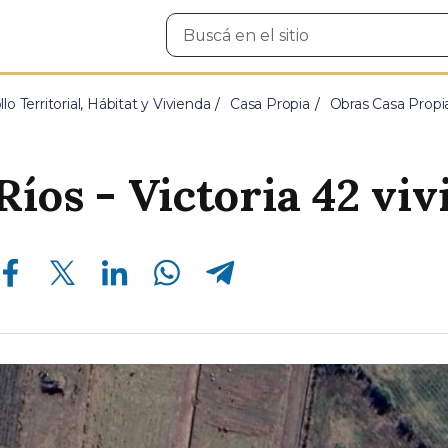
Buscar
en
el
sitio
lo Territorial, Hábitat y Vivienda
Casa Propia
Obras Casa Propi
Ríos - Victoria 42 vi
Compartir en Facebook
Compartir en Twitter
Compartir en Linkedin
Compartir en Whatsapp
Compartir en Telegram