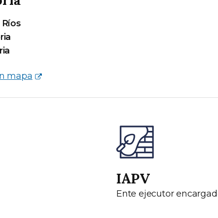
 Ríos
ria
ria
en mapa
IAPV
Ente ejecutor encargad