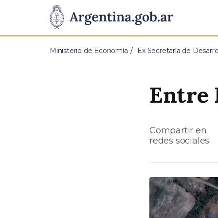
Pasar al contenido principal
Presidencia
de
Ministerio de Economía
Ex Secretaría de Desarrol
la
Nación
Entre 
Compartir en
redes sociales