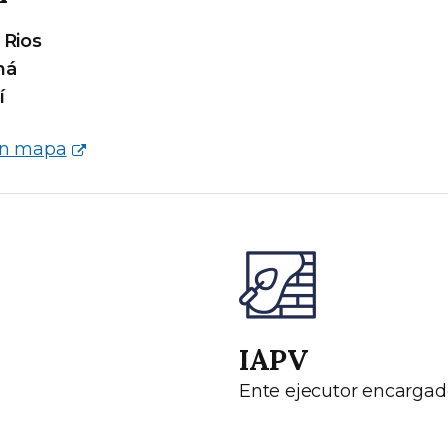
 Rios
ná
í
en mapa
IAPV
Ente ejecutor encargad