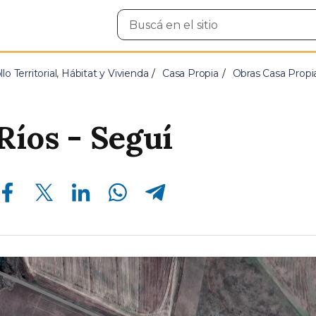
Buscar
en
el
sitio
lo Territorial, Hábitat y Vivienda
Casa Propia
Obras Casa Propi
Ríos - Seguí
Compartir en Facebook
Compartir en Twitter
Compartir en Linkedin
Compartir en Whatsapp
Compartir en Telegram