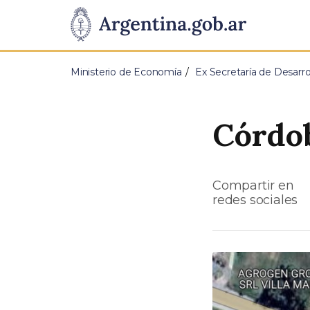
Pasar al contenido principal
Presidencia
de
Ministerio de Economía
Ex Secretaría de Desarrol
la
Nación
Córdob
Compartir en
redes sociales