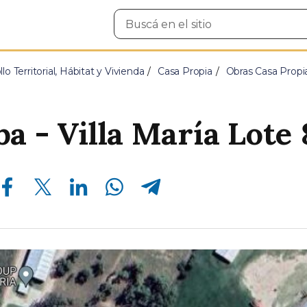
Buscar
en
el
sitio
lo Territorial, Hábitat y Vivienda
Casa Propia
Obras Casa Propi
a - Villa María Lote 
Compartir en Facebook
Compartir en Twitter
Compartir en Linkedin
Compartir en Whatsapp
Compartir en Telegram