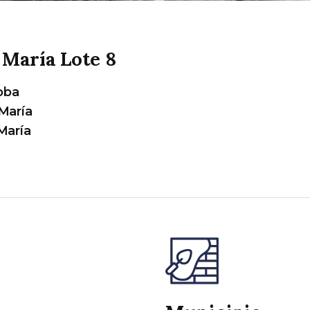
a María Lote 8
oba
 María
 María