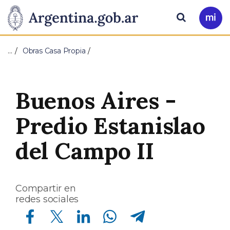
Pasar al contenido principal
Presidencia
Buscar
Ir
a
de
Mi
…
Obras Casa Propia
Arg
la
Nación
Buenos Aires -
Predio Estanislao
del Campo II
Compartir en
redes sociales
Compartir en Facebook
Compartir en Twitter
Compartir en Linkedin
Compartir en Whatsapp
Compartir en Telegram