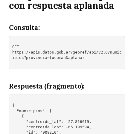
con respuesta aplanada
Consulta:
GET 

https://apis.datos.gob.ar/georef/api/v2.0/munic
ipios?provincia=tucuman&aplanar

Respuesta (fragmento):
{

  "municipios": [

    {

      "centroide_lat": -27.816619,

      "centroide_lon": -65.199594,

      "id": "908210",
