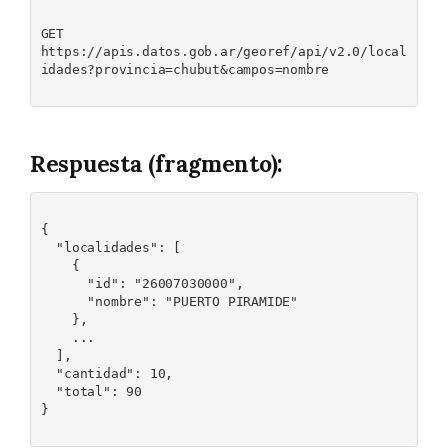
GET 

https://apis.datos.gob.ar/georef/api/v2.0/local
idades?provincia=chubut&campos=nombre

Respuesta (fragmento):
{

  "localidades": [

    {

      "id": "26007030000",

      "nombre": "PUERTO PIRAMIDE"

    },

    ...

  ],

  "cantidad": 10,

  "total": 90

}
