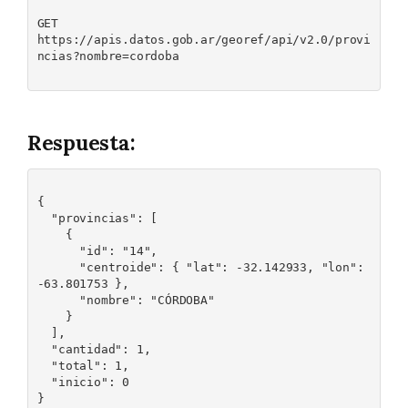
GET 

https://apis.datos.gob.ar/georef/api/v2.0/provi
ncias?nombre=cordoba

Respuesta:
{

  "provincias": [

    {

      "id": "14",

      "centroide": { "lat": -32.142933, "lon": 
-63.801753 },

      "nombre": "CÓRDOBA"

    }

  ],

  "cantidad": 1,

  "total": 1,

  "inicio": 0

}
