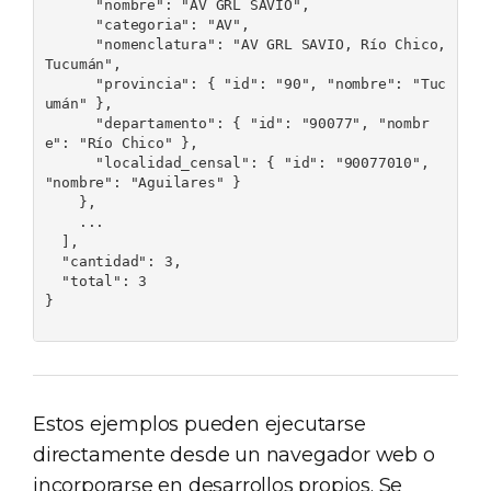
      "nombre": "AV GRL SAVIO",

      "categoria": "AV",

      "nomenclatura": "AV GRL SAVIO, Río Chico, 
Tucumán",

      "provincia": { "id": "90", "nombre": "Tuc
umán" },

      "departamento": { "id": "90077", "nombr
e": "Río Chico" },

      "localidad_censal": { "id": "90077010", 
"nombre": "Aguilares" }

    },

    ...

  ],

  "cantidad": 3,

  "total": 3

}

Estos ejemplos pueden ejecutarse
directamente desde un navegador web o
incorporarse en desarrollos propios. Se