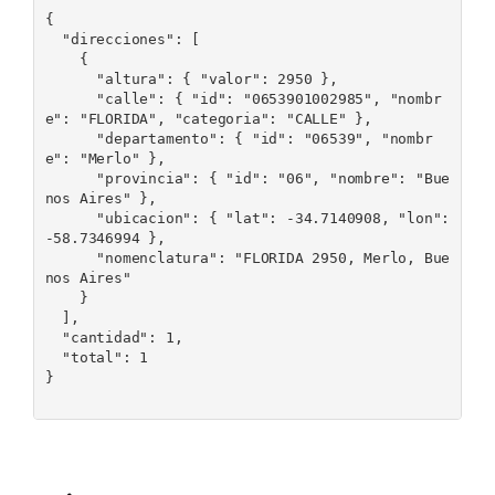
{

  "direcciones": [

    {

      "altura": { "valor": 2950 },

      "calle": { "id": "0653901002985", "nombr
e": "FLORIDA", "categoria": "CALLE" },

      "departamento": { "id": "06539", "nombr
e": "Merlo" },

      "provincia": { "id": "06", "nombre": "Bue
nos Aires" },

      "ubicacion": { "lat": -34.7140908, "lon": 
-58.7346994 },

      "nomenclatura": "FLORIDA 2950, Merlo, Bue
nos Aires"

    }

  ],

  "cantidad": 1,

  "total": 1

}
