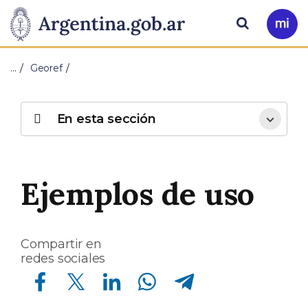
Pasar al contenido principal
Presidencia
Buscar
Ir
a
de
Mi
…
Georef
Arg
la
Nación
En esta sección
Ejemplos de uso
Compartir en
redes sociales
Compartir en Facebook
Compartir en Twitter
Compartir en Linkedin
Compartir en Whatsapp
Compartir en Telegram