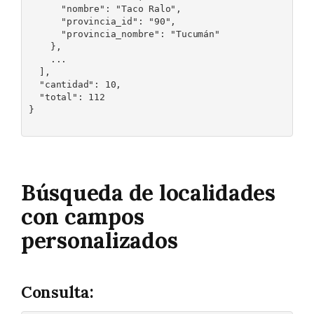
      "nombre": "Taco Ralo",

      "provincia_id": "90",

      "provincia_nombre": "Tucumán"

    },

    ...

  ],

  "cantidad": 10,

  "total": 112

}

Búsqueda de localidades
con campos
personalizados
Consulta: