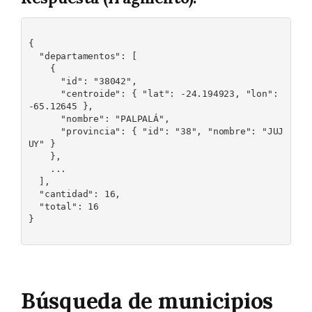
{

  "departamentos": [

    {

      "id": "38042",

      "centroide": { "lat": -24.194923, "lon": 
-65.12645 },

      "nombre": "PALPALÁ",

      "provincia": { "id": "38", "nombre": "JUJ
UY" }

    },

    ...

  ],

  "cantidad": 16,

  "total": 16

}

Búsqueda de municipios