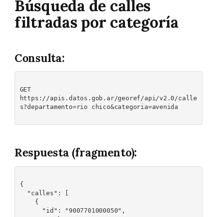
Búsqueda de calles
filtradas por categoría
Consulta:
GET 

https://apis.datos.gob.ar/georef/api/v2.0/calle
s?departamento=rio chico&categoria=avenida

Respuesta (fragmento):
{

  "calles": [

    {

      "id": "9007701000050",
