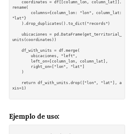
    coordinates = df[[column_lon, column_lat]].
rename(

        columns={column_lon: "lon", column_lat: 
"lat"}

    ).drop_duplicates().to_dict("records")

    ubicaciones = pd.DataFrame(get_territorial_
units(coordinates))

    df_with_units = df.merge(

        ubicaciones, "left",

        left_on=[column_lon, column_lat],

        right_on=["lon", "lat"]

    )

    return df_with_units.drop(["lon", "lat"], a
xis=1)

Ejemplo de uso: