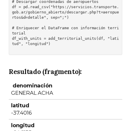
# Descargar coordenadas de aeropuertos

df = pd.read_csv("https://servicios.transporte.
gob.ar/gobierno_abierto/descargar.php?t=aeropue
rtos&d=detalle", sep=";")

# Enriquecer el DataFrame con información terri
torial

df_with_units = add_territorial_units(df, "lati
tud", "longitud")

Resultado (fragmento):
denominación
latitud
longitud
municip
GENERAL ACHA
-37.4016