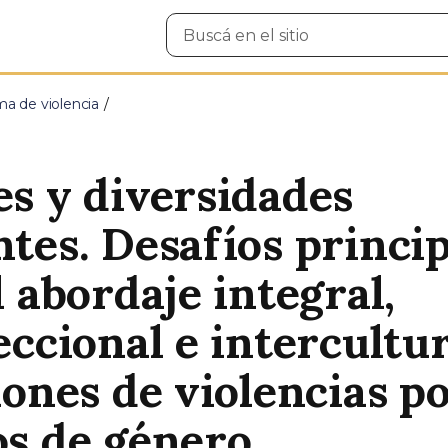
Buscar
en
el
sitio
ma de violencia
s y diversidades
tes. Desafíos princip
l abordaje integral,
eccional e intercultur
iones de violencias p
s de género