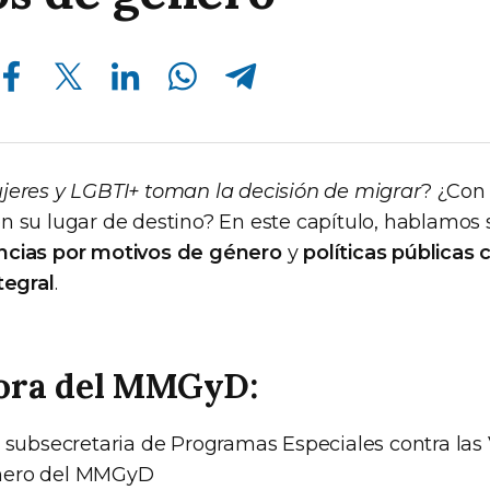
Compartir en Facebook
Compartir en Twitter
Compartir en Linkedin
Compartir en Whatsapp
Compartir en Telegram
jeres y LGBTI+ toman la decisión de migrar
? ¿Con
n su lugar de destino? En este capítulo, hablamos
encias por motivos de género
y
políticas públicas
tegral
.
ora del MMGyD:
: subsecretaria de Programas Especiales contra las 
nero del MMGyD