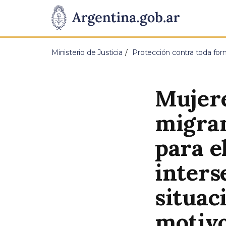
Pasar al contenido principal
Presidencia
de
Ministerio de Justicia
Protección contra toda for
la
Nación
Mujere
migran
para e
inters
situac
motivo