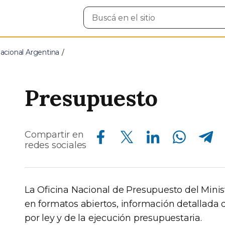
Buscar
en
el
sitio
cional Argentina
Presupuesto
Compartir en Facebook
Compartir en Twitter
Compartir en Linkedin
Compartir en Whatsapp
Compartir en Telegram
Compartir en
redes sociales
La Oficina Nacional de Presupuesto del Minist
en formatos abiertos, información detallada
por ley y de la ejecución presupuestaria.