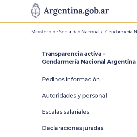
Pasar al contenido principal
Presidencia
de
Ministerio de Seguridad Nacional
Gendarmería Na
la
Nación
Transparencia activa -
Gendarmería Nacional Argentina
Pedinos información
Autoridades y personal
Escalas salariales
Declaraciones juradas