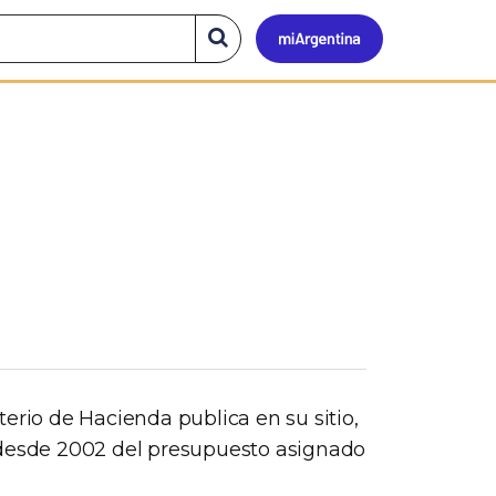
Mi
Buscar
en
el
Argen
sitio
erio de Hacienda publica en su sitio,
 desde 2002 del presupuesto asignado