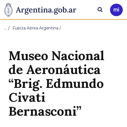
Pasar al contenido principal
Presidencia
Buscar
Ir
a
de
Mi
…
Fuerza Aérea Argentina
Arg
la
Nación
Museo Nacional
de Aeronáutica
“Brig. Edmundo
Civati
Bernasconi”