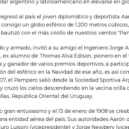
itar argentino y latinoamericano en elevarse en gl
regresó al país el joven diplomático y deportista A
 consigo un globo esférico de 1.200 metros cúbicos
 bautizó con el más criollo de nuestros vientos “Pa
do y armado, invitó a su amigo el Ingeniero Jorge 
a, ex alumno de Thomas Alva Edison, pionero en el 
a y ganador de varios premios deportivos; a particip
ón del esférico en la Navidad de ese año, es así co
07, el Pampero salió desde la Sociedad Sportiva Ar
cruzó los cielos descendiendo en la vecina orilla d
llas, República Oriental del Uruguay.
o gran entusiasmo y el 13 de enero de 1908 se crea
era entidad aérea del país. Sus autoridades Aarón
rturo Luisoni (vicepresidente) y Jorge Newbery (vic