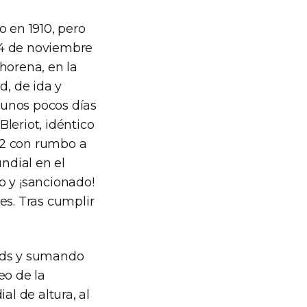
o en 1910, pero
24 de noviembre
horena, en la
d, de ida y
 unos pocos días
leriot, idéntico
12 con rumbo a
ndial en el
o y ¡sancionado!
es. Tras cumplir
ords y sumando
eo de la
al de altura, al