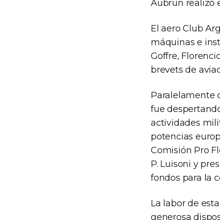
Aubrun realizó 
El aero Club Arg
máquinas e inst
Goffre, Florenci
brevets de aviad
Paralelamente c
fue despertando 
actividades mil
potencias europ
Comisión Pro Flo
P. Luisoni y pr
fondos para la 
La labor de est
generosa disposi