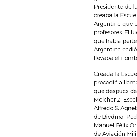
Presidente de l
creaba la Escuel
Argentino que b
profesores. El l
que había perte
Argentino cedió 
llevaba el nomb
Creada la Escue
procedió a llama
que después de 
Melchor Z. Esco
Alfredo S. Agne
de Biedma, Pedr
Manuel Félix Ori
de Aviación Mil