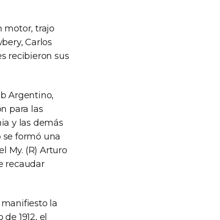
 motor, trajo
bery, Carlos
s recibieron sus
ub Argentino,
ón para las
nia y las demás
o se formó una
el My. (R) Arturo
de recaudar
 manifiesto la
 de 1912, el