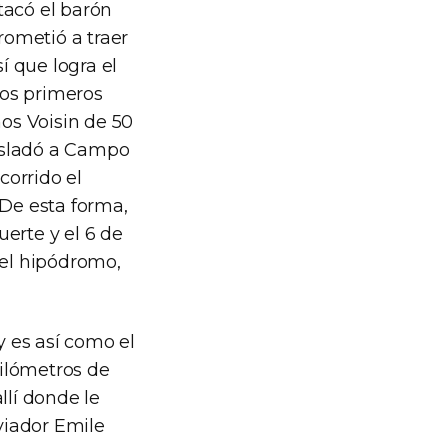
tacó el barón
rometió a traer
í que logra el
los primeros
nos Voisin de 50
rasladó a Campo
corrido el
 De esta forma,
erte y el 6 de
el hipódromo,
 es así como el
kilómetros de
llí donde le
aviador Emile