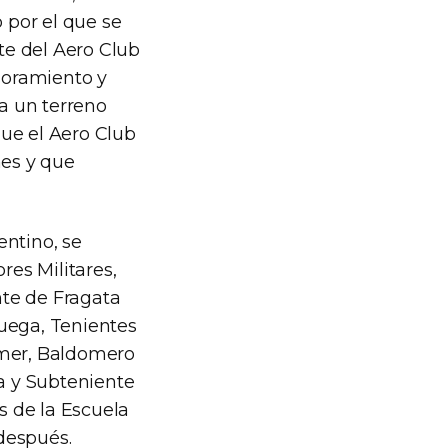
 por el que se
rte del Aero Club
soramiento y
ra un terreno
que el Aero Club
nes y que
entino, se
res Militares,
nte de Fragata
huega, Tenientes
amer, Baldomero
a y Subteniente
es de la Escuela
después.