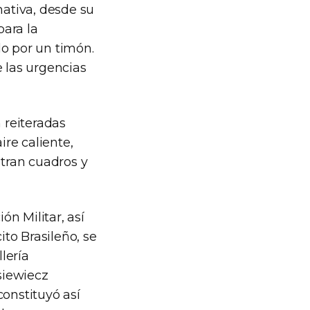
nativa, desde su
para la
do por un timón.
e las urgencias
n reiteradas
re caliente,
stran cuadros y
ón Militar, así
ito Brasileño, se
llería
siewiecz
constituyó así