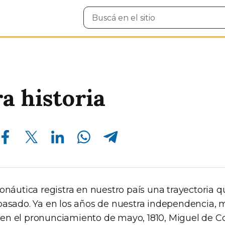
Buscar
en
el
sitio
a historia
Compartir en Facebook
Compartir en Twitter
Compartir en Linkedin
Compartir en Whatsapp
Compartir en Telegram
ronáutica registra en nuestro país una trayectoria 
pasado. Ya en los años de nuestra independencia, 
n el pronunciamiento de mayo, 1810, Miguel de C