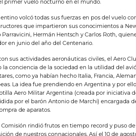
el primer vuelo nocturno en el mundo.
entino volcó todas sus fuerzas en pos del vuelo con
ructores que impartieron sus conocimientos a New
o Parravicini, Hermán Hentsch y Carlos Roth, quiene
or en junio del año del Centenario.
on sus actividades aeronáuticas civiles, el Aero Cl
la conciencia de la sociedad en la utilidad del avi
itares, como ya habían hecho Italia, Francia, Alema
eas. La idea fue prendiendo en Argentina y por ell
tilla Aero Militar Argentina (creada por iniciativa d
esidida por el barón Antonio de Marchi) encargada 
compra de aparatos.
a Comisión rindió frutos en tiempo record y puso de
ción de nuestros connacionales. Así el 10 de agosto