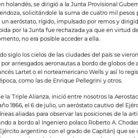
en holandés, se dirigió a la Junta Provisional Guber
endoza, solicitándole la suma de cuatro mil pesos 
 un aeróstato, rígido, impulsado por remos y dirigi
ibida por la Junta fue rechazada ya que en virtud d
mento, no era posible acceder a ella.
o siglo los cielos de las ciudades del país se viero
 por arriesgados aeronautas a bordo de globos de ai
ancés Lartet o el norteamericano Wells y así lo regi
a época, como las de Enrique Pellegrini y otros.
 la Triple Alianza, inició entre nosotros la Aerostaci
ño 1866, el 6 de julio, un aeróstato cautivo del Ejérc
líneas aliadas para observar las posiciones de la arti
ando a bordo al Ingeniero polaco Roberto A. Choda
Ejército argentino con el grado de Capitán) que se 