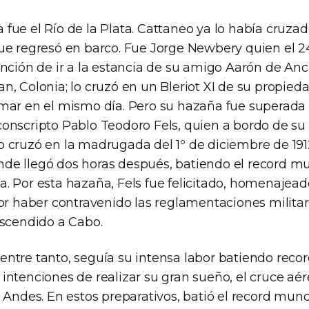
fue el Río de la Plata. Cattaneo ya lo había cruzad
que regresó en barco. Fue Jorge Newbery quien el 
ención de ir a la estancia de su amigo Aarón de Anc
n, Colonia; lo cruzó en un Bleriot XI de su propieda
omar en el mismo día. Pero su hazaña fue superada
onscripto Pablo Teodoro Fels, quien a bordo de su B
o cruzó en la madrugada del 1º de diciembre de 19
de llegó dos horas después, batiendo el record mu
a. Por esta hazaña, Fels fue felicitado, homenajead
por haber contravenido las reglamentaciones militar
ascendido a Cabo.
entre tanto, seguía su intensa labor batiendo rec
intenciones de realizar su gran sueño, el cruce aér
s Andes. En estos preparativos, batió el record mundi