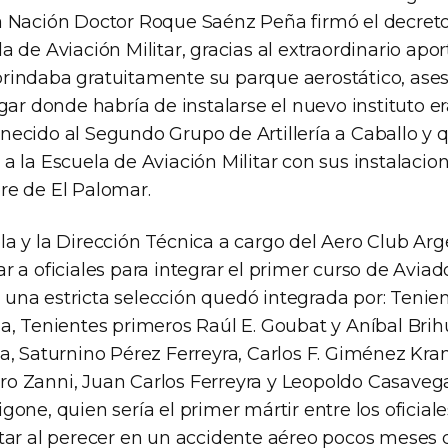
a Nación Doctor Roque Saénz Peña firmó el decreto
a de Aviación Militar, gracias al extraordinario apo
rindaba gratuitamente su parque aerostático, ase
ugar donde habría de instalarse el nuevo instituto e
necido al Segundo Grupo de Artillería a Caballo y 
a la Escuela de Aviación Militar con sus instalacio
re de El Palomar.
la y la Dirección Técnica a cargo del Aero Club Arg
r a oficiales para integrar el primer curso de Aviado
una estricta selección quedó integrada por: Tenie
la, Tenientes primeros Raúl E. Goubat y Aníbal Bri
ta, Saturnino Pérez Ferreyra, Carlos F. Giménez Kr
o Zanni, Juan Carlos Ferreyra y Leopoldo Casaveg
gone, quien sería el primer mártir entre los oficial
itar al perecer en un accidente aéreo pocos meses 