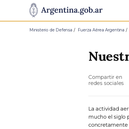
Pasar al contenido principal
Presidencia
de
Ministerio de Defensa
Fuerza Aérea Argentina
la
Nación
Nuestr
Compartir en
redes sociales
La actividad ae
mucho el siglo 
concretamente e