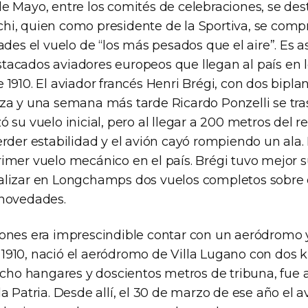
de Mayo, entre los comités de celebraciones, se des
hi, quien como presidente de la Sportiva, se comp
dades el vuelo de “los más pesados que el aire”. Es as
tacados aviadores europeos que llegan al país en 
 1910. El aviador francés Henri Brégi, con dos bipla
rza y una semana más tarde Ricardo Ponzelli se t
ó su vuelo inicial, pero al llegar a 200 metros del re
erder estabilidad y el avión cayó rompiendo un ala.
imer vuelo mecánico en el país. Brégi tuvo mejor su
alizar en Longchamps dos vuelos completos sobre 
 novedades.
iones era imprescindible contar con un aeródromo y
1910, nació el aeródromo de Villa Lugano con dos 
 ocho hangares y doscientos metros de tribuna, fue a
la Patria. Desde allí, el 30 de marzo de ese año el 