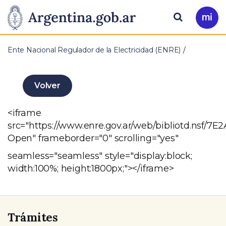
Pasar al contenido principal
Presidencia
Buscar
Ir
a
de
Mi
Ente Nacional Regulador de la Electricidad (ENRE)
Arg
la
Nación
Volver
<iframe
src="https://www.enre.gov.ar/web/bibliotd.n
Open" frameborder="0" scrolling="yes"
seamless="seamless" style="display:block;
width:100%; height:1800px;"></iframe>
Trámites