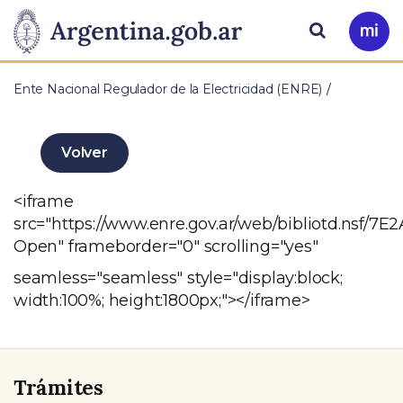
Pasar al contenido principal
Presidencia
Buscar
Ir
a
de
Mi
Ente Nacional Regulador de la Electricidad (ENRE)
Arg
la
Nación
Volver
<iframe
src="https://www.enre.gov.ar/web/bibliotd.n
Open" frameborder="0" scrolling="yes"
seamless="seamless" style="display:block;
width:100%; height:1800px;"></iframe>
Trámites