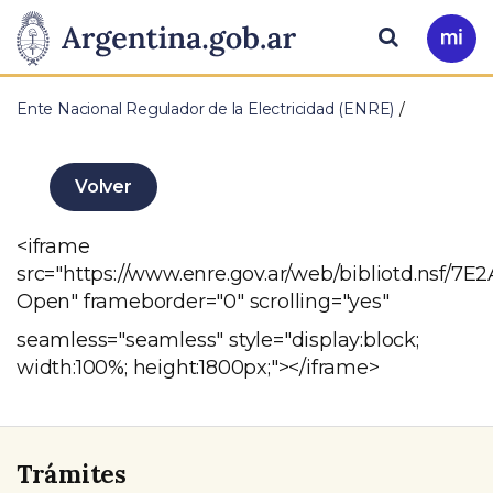
Pasar al contenido principal
Presidencia
Buscar
Ir
a
de
Mi
Ente Nacional Regulador de la Electricidad (ENRE)
Arg
la
Nación
Volver
<iframe
src="https://www.enre.gov.ar/web/bibliotd.n
Open" frameborder="0" scrolling="yes"
seamless="seamless" style="display:block;
width:100%; height:1800px;"></iframe>
Trámites