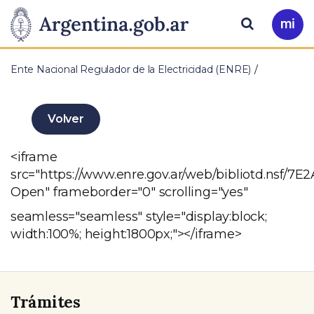
Pasar al contenido principal
Presidencia
Buscar
Ir
a
de
Mi
Ente Nacional Regulador de la Electricidad (ENRE)
Arg
la
Nación
Volver
<iframe
src="https://www.enre.gov.ar/web/bibliotd.n
Open" frameborder="0" scrolling="yes"
seamless="seamless" style="display:block;
width:100%; height:1800px;"></iframe>
Trámites