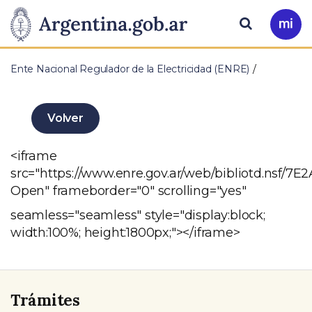
Pasar al contenido principal
Presidencia
Buscar
Ir
a
de
Mi
Ente Nacional Regulador de la Electricidad (ENRE)
Arg
la
Nación
Volver
<iframe
src="https://www.enre.gov.ar/web/bibliotd.
Open" frameborder="0" scrolling="yes"
seamless="seamless" style="display:block;
width:100%; height:1800px;"></iframe>
Trámites