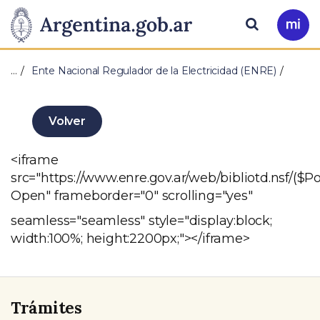
Pasar al contenido principal
Presidencia
Buscar
Ir
a
de
Mi
…
Ente Nacional Regulador de la Electricidad (ENRE)
Arg
la
Nación
Volver
<iframe
src="https://www.enre.gov.ar/web/bibliotd.ns
Open" frameborder="0" scrolling="yes"
seamless="seamless" style="display:block;
width:100%; height:2200px;"></iframe>
Trámites