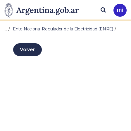
Pasar al contenido principal
Presidencia
Buscar
Ir
a
de
Mi
…
Ente Nacional Regulador de la Electricidad (ENRE)
Arg
la
Nación
Volver