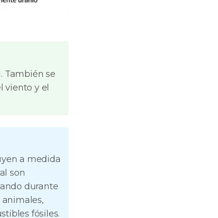
l. También se
 viento y el
nuyen a medida
al son
rmando durante
e animales,
ibles fósiles.