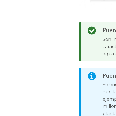
Fuen
Son i
carac
agua 
Fuen
Se en
que l
ejemp
millo
plant