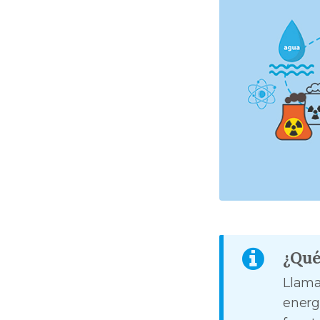
¿Qué
Llama
energí