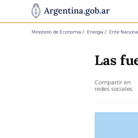
Pasar al contenido principal
Presidencia
de
Ministerio de Economía
Energía
Ente Nacional
la
Nación
Las fu
Compartir en
redes sociales