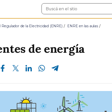
Buscar
en
el
sitio
 Regulador de la Electricidad (ENRE)
ENRE en las aulas
entes de energía
Compartir en Facebook
Compartir en Twitter
Compartir en Linkedin
Compartir en Whatsapp
Compartir en Telegram