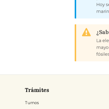
Hoy s
marin
¿Sab
La el
mayor
fósile
Trámites
Turnos